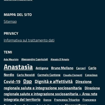
MAPPA DEL SITO
Sitemap
PRIVACY
Informativa sul trattamento dati
TEMI
Alessandro Capriccioli
Alessio D'Amato
Ada Maurizio
Anastasìa
Bruno Mellano
Carlo
Antigone
Carceri
Nordio
Carlo Renoldi
Carmelo Cantone
Conscious
Claudia Clementi
Dap
Dignità e affettività
Covid-19
Direzione
regionale salute e integrazione sociosanitaria
Direzione
regionale salute e integrazione sociosanitaria – Area rete
integrata del territorio
Francesco
Francesca Tricarico
Donne