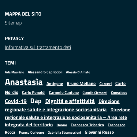
MAPPA DEL SITO
Sitemap
PRIVACY
Informativa sul trattamento dati
TEMI
Alessandro Capriccioli
Alessio D'Amato
Ada Maurizio
Anastasìa
Bruno Mellano
Carlo
Antigone
Carceri
Nordio
Carlo Renoldi
Carmelo Cantone
Conscious
Claudia Clementi
Dap
Dignità e affettività
Covid-19
Direzione
regionale salute e integrazione sociosanitaria
Direzione
regionale salute e integrazione sociosanitaria – Area rete
integrata del territorio
Francesco
Francesca Tricarico
Donne
Giovanni Russo
Rocca
Franco Corleone
Gabriella Stramaccioni