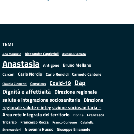
TEMI
Alessandro Capriccioli
Alessio D'Amato
Ada Maurizio
Anastasìa
Bruno Mellano
Antigone
Carlo Nordio
Carlo Renoldi
Carmelo Cantone
Carceri
Dap
Covid-19
Conscious
Claudia Clementi
Dignità e affettività
Direzione regionale
salute e integrazione sociosanitaria
Direzione
regionale salute e integrazione sociosanitaria –
Area rete integrata del territorio
Francesca
Donne
Francesco Rocca
Tricarico
Franco Corleone
Gabriella
Giovanni Russo
Giuseppe Emanuele
Stramaccioni