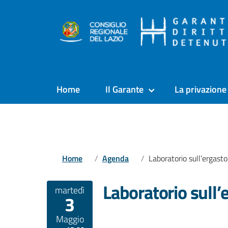
Home
Il Garante
La privazione 
Home
Agenda
Laboratorio sull’ergastolo ad Assis
Laboratorio sull’
martedì
3
Maggio