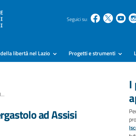
Seguici su:
della libertà nel Lazio
Progetti e strumenti
I
a
i
ergastolo ad Assisi
Pe
pr
Isc
tut