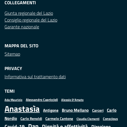
COLLEGAMENTI
Giunta regionale del Lazio
Consiglio regionale del Lazio
Garante nazionale
MAPPA DEL SITO
Sitemap
PRIVACY
Informativa sul trattamento dati
TEMI
Alessandro Capriccioli
Alessio D'Amato
Ada Maurizio
Anastasìa
Bruno Mellano
Carlo
Antigone
Carceri
Nordio
Carlo Renoldi
Carmelo Cantone
Conscious
Claudia Clementi
Dap
Dignità e affettività
Covid-19
Direzione