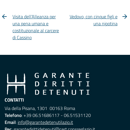
Visita dell’Alleanza per
Vedovo, con cinque figli e
una pena umana e
una nipotina
costituzionale al carcere
di Cassino
CONTATTI
Via della Pisana, 1301 00163 Roma
Telefono
: +39 06.51686117 - 06.51531120
Email
:
info@garantedetenutilazio.it
Pec
:
garantedirittidetenuti@cert.consreglazio.it