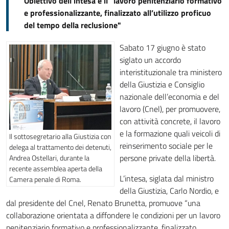
Obiettivo dell'intesa è il "lavoro penitenziario formativo
e professionalizzante, finalizzato all’utilizzo proficuo
del tempo della reclusione"
Sabato 17 giugno è stato
siglato un accordo
interistituzionale tra ministero
della Giustizia e Consiglio
nazionale dell’economia e del
lavoro (Cnel), per promuovere,
con attività concrete, il lavoro
e la formazione quali veicoli di
Il sottosegretario alla Giustizia con
reinserimento sociale per le
delega al trattamento dei detenuti,
persone private della libertà.
Andrea Ostellari, durante la
recente assemblea aperta della
L’intesa, siglata dal ministro
Camera penale di Roma.
della Giustizia, Carlo Nordio, e
dal presidente del Cnel, Renato Brunetta, promuove “una
collaborazione orientata a diffondere le condizioni per un lavoro
penitenziario formativo e professionalizzante, finalizzato