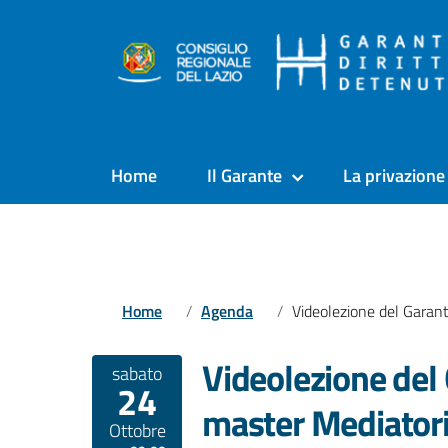
Home
Il Garante
La privazione 
Home
Agenda
Videolezione del Garante Anastasìa al master Mediatori disagio penitenz
Videolezione del
sabato
24
master Mediatori
Ottobre