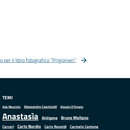
 per il libro fotografico “Prigionieri”
TEMI
Alessandro Capriccioli
Alessio D'Amato
Ada Maurizio
Anastasìa
Bruno Mellano
Antigone
Carlo Nordio
Carlo Renoldi
Carmelo Cantone
Carceri