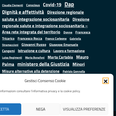
Dap
Covid-19
Conscious
Claudia Clementi
Dignità e affettività
Direzione regionale
salute e integrazione sociosanitaria
Direzione
regionale salute e integrazione sociosanitaria –
Area rete integrata del territorio
Francesca
Donne
Francesco Rocca
Tricarico
Franco Corleone
Gabriella
Giovanni Russo
Giuseppe Emanuele
Stramaccioni
Istruzione e cultura
Lavoro e formazione
Cangemi
Mauro
Marta Cartabia
Luisa Regimenti
Marta Bonafoni
ministero della Giustizia
Palma
Minori
Misure alternative alla detenzione
Patrizio Gonnella
Salute
Prap
Rebibbia
Regione Lazio
Roberto Monteforte
Gestisci Consenso Cookie
Samuele Ciambriello
Sergio
Sarah Grieco
Situazione in numeri
informazioni consultare l’informativa privacy e la cookie policy.
Mattarella
Stefano
Valentina Calderone
Anastasìa
CETTA
NEGA
VISUALIZZA PREFERENZE