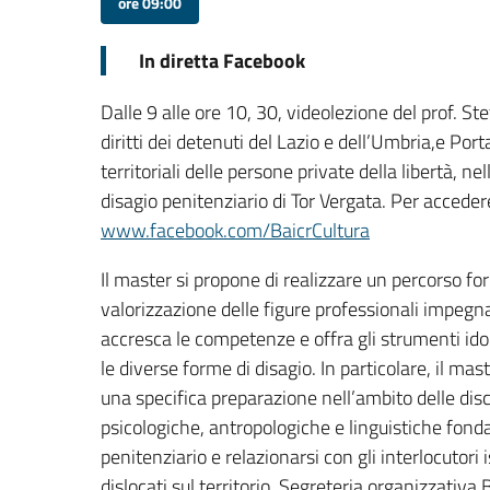
ore 09:00
In diretta Facebook
Dalle 9 alle ore 10, 30, videolezione del prof. S
diritti dei detenuti del Lazio e dell’Umbria,e Po
territoriali delle persone private della libertà, n
disagio penitenziario di Tor Vergata. Per acceder
www.facebook.com/BaicrCultura
Il master si propone di realizzare un percorso fo
valorizzazione delle figure professionali impegn
accresca le competenze e offra gli strumenti ido
le diverse forme di disagio. In particolare, il ma
una specifica preparazione nell’ambito delle disci
psicologiche, antropologiche e linguistiche fon
penitenziario e relazionarsi con gli interlocutori i
dislocati sul territorio. Segreteria organizzativa 