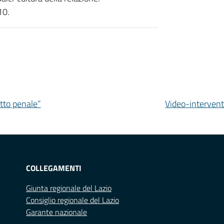
10.
ritto penale”
Video-intervento
COLLEGAMENTI
Giunta regionale del Lazio
Consiglio regionale del Lazio
Garante nazionale