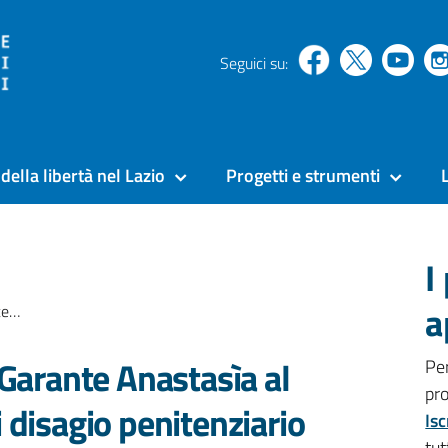
Seguici su:
della libertà nel Lazio
Progetti e strumenti
I
a
iario
 Garante Anastasìa al
Pe
pr
 disagio penitenziario
Isc
tut