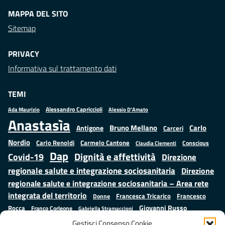
MAPPA DEL SITO
Sitemap
PRIVACY
Informativa sul trattamento dati
TEMI
Alessandro Capriccioli
Alessio D'Amato
Ada Maurizio
Anastasìa
Bruno Mellano
Carlo
Antigone
Carceri
Nordio
Carlo Renoldi
Carmelo Cantone
Conscious
Claudia Clementi
Dap
Dignità e affettività
Covid-19
Direzione
regionale salute e integrazione sociosanitaria
Direzione
regionale salute e integrazione sociosanitaria – Area rete
integrata del territorio
Francesco
Francesca Tricarico
Donne
Giovanni Russo
Rocca
Franco Corleone
Gabriella Stramaccioni
Istruzione e cultura
Lavoro e
Giuseppe Emanuele Cangemi
Gestisci Consenso Cookie