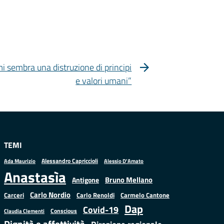
mi sembra una distruzione di principi
e valori umani”
TEMI
Alessandro Capriccioli
Alessio D'Amato
Ada Maurizio
Anastasìa
Bruno Mellano
Antigone
Carlo Nordio
Carlo Renoldi
Carmelo Cantone
Carceri
Dap
Covid-19
Conscious
Claudia Clementi