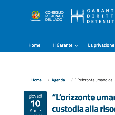
Home
Il Garante
La privazione 
Home
Agenda
“L’orizzonte umano del carcere. Dalla custodia alla risocializzazio
“L’orizzonte uman
giovedì
10
custodia alla riso
Aprile