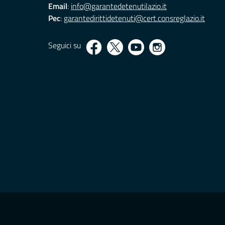
Email
:
info@garantedetenutilazio.it
Pec
:
garantedirittidetenuti@cert.consreglazio.it
Seguici su