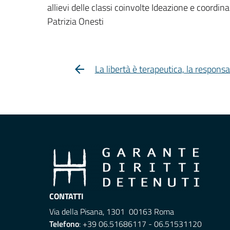
allievi delle classi coinvolte Ideazione e coordi
Patrizia Onesti
La libertà è terapeutica, la responsa
CONTATTI
Via della Pisana, 1301 00163 Roma
Telefono
: +39 06.51686117 - 06.51531120