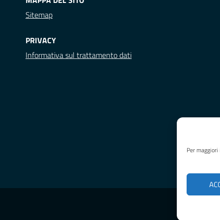
MAPPA DEL SITO
Sitemap
PRIVACY
Informativa sul trattamento dati
Per maggiori 
AC