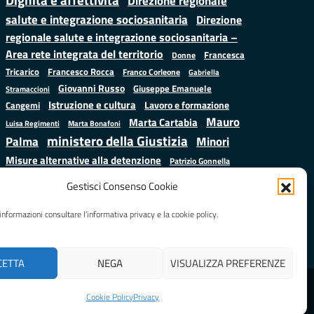
Dignità e affettività
Direzione regionale
salute e integrazione sociosanitaria
Direzione
regionale salute e integrazione sociosanitaria –
Area rete integrata del territorio
Francesca
Donne
Francesco Rocca
Tricarico
Franco Corleone
Gabriella
Giovanni Russo
Giuseppe Emanuele
Stramaccioni
Istruzione e cultura
Lavoro e formazione
Cangemi
Mauro
Marta Cartabia
Luisa Regimenti
Marta Bonafoni
ministero della Giustizia
Palma
Minori
Misure alternative alla detenzione
Patrizio Gonnella
Salute
Prap
Rebibbia
Regione Lazio
Roberto Monteforte
Gestisci Consenso Cookie
Samuele Ciambriello
Sergio
Sarah Grieco
Situazione in numeri
informazioni consultare l’informativa privacy e la cookie policy.
Mattarella
Stefano
Valentina Calderone
Anastasìa
CETTA
NEGA
VISUALIZZA PREFERENZE
Realizzato da
LAZIOcrea
Cookie Policy
Privacy