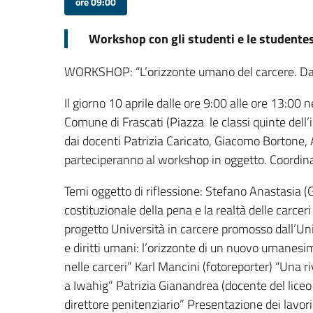
ore 09:00
Workshop con gli studenti e le studentess
WORKSHOP: “L’orizzonte umano del carcere. Dalla
Il giorno 10 aprile dalle ore 9:00 alle ore 13:00 n
Comune di Frascati (Piazza le classi quinte de
dai docenti Patrizia Caricato, Giacomo Bortone, 
parteciperanno al workshop in oggetto. Coordina i
Temi oggetto di riflessione: Stefano Anastasia (Ga
costituzionale della pena e la realtà delle carcer
progetto Università in carcere promosso dall’Univ
e diritti umani: l’orizzonte di un nuovo umanesi
nelle carceri” Karl Mancini (fotoreporter) “Una r
a Iwahig” Patrizia Gianandrea (docente del liceo C
direttore penitenziario” Presentazione dei lavori