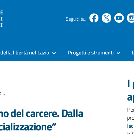
Seguici su:
della libertà nel Lazio
Progetti e strumenti
I
a
ne”
o del carcere. Dalla
Pe
pr
cializzazione”
Isc
tut