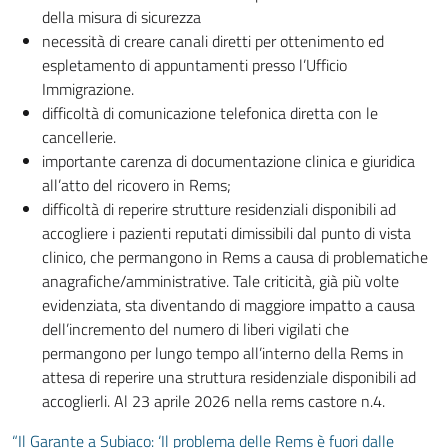
della misura di sicurezza
Culturali/ricreative:
necessità di creare canali diretti per ottenimento ed
espletamento di appuntamenti presso l’Ufficio
Cibo ed eventuale integrazione:
Religiose:
Immigrazione.
difficoltà di comunicazione telefonica diretta con le
cancellerie.
importante carenza di documentazione clinica e giuridica
Esterne alla struttura:
all’atto del ricovero in Rems;
Mediazione culturale:
difficoltà di reperire strutture residenziali disponibili ad
accogliere i pazienti reputati dimissibili dal punto di vista
clinico, che permangono in Rems a causa di problematiche
anagrafiche/amministrative. Tale criticità, già più volte
Videosorvegilanza:
evidenziata, sta diventando di maggiore impatto a causa
dell’incremento del numero di liberi vigilati che
permangono per lungo tempo all’interno della Rems in
attesa di reperire una struttura residenziale disponibili ad
accoglierli. Al 23 aprile 2026 nella rems castore n.4.
“Il Garante a Subiaco: ‘Il problema delle Rems è fuori dalle