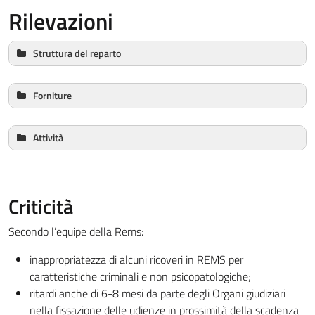
Rilevazioni
Struttura del reparto
Arredo stanze di degenza:
Forniture
Condizione bagno:
Prodotti igiene personale:
Attività
Arredo sale attività in comune:
Cliniche/riabilitative:
Biancheria / Lenzuola:
Criticità
Vitto differenziato:
Acqua calda:
Luce naturale/artificiale:
Vocazionali:
Secondo l’equipe della Rems:
Adozione Carta dei servizi sanitari/diffusione tra i
Ventilazione/aereazione:
Scolastiche/Universitarie:
pazienti:
inappropriatezza di alcuni ricoveri in REMS per
caratteristiche criminali e non psicopatologiche;
Formazione professionale:
ritardi anche di 6-8 mesi da parte degli Organi giudiziari
Riscaldamento:
Sportive:
nella fissazione delle udienze in prossimità della scadenza
Decoro: