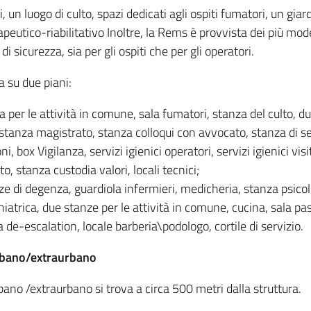
i, un luogo di culto, spazi dedicati agli ospiti fumatori, un giar
erapeutico-riabilitativo Inoltre, la Rems è provvista dei più mod
 sicurezza, sia per gli ospiti che per gli operatori.
a su due piani:
a per le attività in comune, sala fumatori, stanza del culto, du
, stanza magistrato, stanza colloqui con avvocato, stanza di s
ni, box Vigilanza, servizi igienici operatori, servizi igienici visit
o, stanza custodia valori, locali tecnici;
e di degenza, guardiola infermieri, medicheria, stanza psicolo
chiatrica, due stanze per le attività in comune, cucina, sala pas
 de-escalation, locale barberia\podologo, cortile di servizio.
urbano/extraurbano
ano /extraurbano si trova a circa 500 metri dalla struttura.