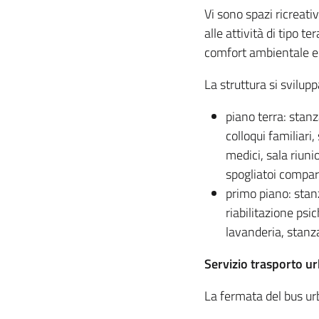
Vi sono spazi ricreativ
alle attività di tipo t
comfort ambientale e di
La struttura si svilupp
piano terra: stanz
colloqui familiari
medici, sala riunio
spogliatoi compart
primo piano: stanz
riabilitazione psi
lavanderia, stanza
Servizio trasporto 
La fermata del bus urb