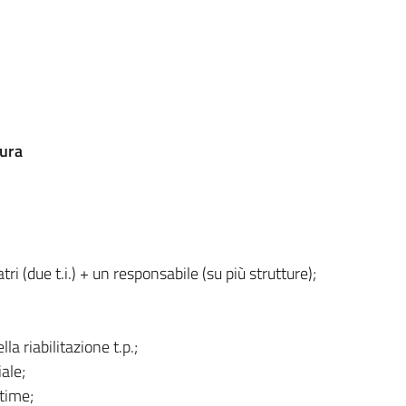
tura
ri (due t.i.) + un responsabile (su più strutture);
lla riabilitazione t.p.;
ale;
-time;