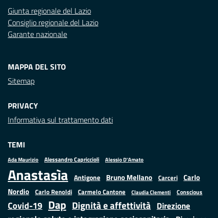
Giunta regionale del Lazio
Consiglio regionale del Lazio
Garante nazionale
MAPPA DEL SITO
Sitemap
PRIVACY
Informativa sul trattamento dati
TEMI
Alessandro Capriccioli
Alessio D'Amato
Ada Maurizio
Anastasìa
Bruno Mellano
Carlo
Antigone
Carceri
Nordio
Carlo Renoldi
Carmelo Cantone
Conscious
Claudia Clementi
Dap
Dignità e affettività
Covid-19
Direzione