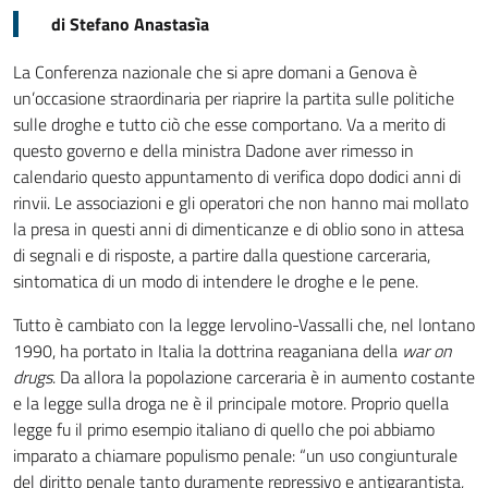
di Stefano Anastasìa
La Conferenza nazionale che si apre domani a Genova è
un’occasione straordinaria per riaprire la partita sulle politiche
sulle droghe e tutto ciò che esse comportano. Va a merito di
questo governo e della ministra Dadone aver rimesso in
calendario questo appuntamento di verifica dopo dodici anni di
rinvii. Le associazioni e gli operatori che non hanno mai mollato
la presa in questi anni di dimenticanze e di oblio sono in attesa
di segnali e di risposte, a partire dalla questione carceraria,
sintomatica di un modo di intendere le droghe e le pene.
Tutto è cambiato con la legge Iervolino-Vassalli che, nel lontano
1990, ha portato in Italia la dottrina reaganiana della
war on
drugs
. Da allora la popolazione carceraria è in aumento costante
e la legge sulla droga ne è il principale motore. Proprio quella
legge fu il primo esempio italiano di quello che poi abbiamo
imparato a chiamare populismo penale: “un uso congiunturale
del diritto penale tanto duramente repressivo e antigarantista,