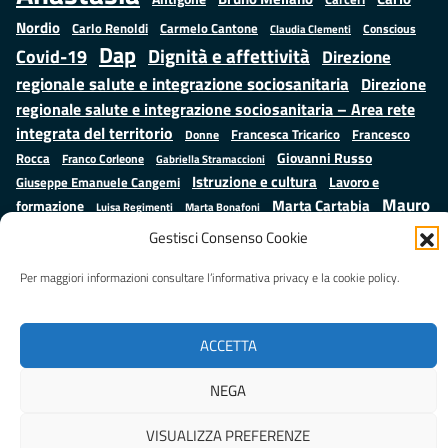
Nordio
Carlo Renoldi
Carmelo Cantone
Conscious
Claudia Clementi
Dap
Dignità e affettività
Covid-19
Direzione
regionale salute e integrazione sociosanitaria
Direzione
regionale salute e integrazione sociosanitaria – Area rete
integrata del territorio
Francesco
Francesca Tricarico
Donne
Giovanni Russo
Rocca
Franco Corleone
Gabriella Stramaccioni
Istruzione e cultura
Lavoro e
Giuseppe Emanuele Cangemi
Mauro
Marta Cartabia
formazione
Luisa Regimenti
Marta Bonafoni
ministero della Giustizia
Palma
Minori
Misure
Gestisci Consenso Cookie
alternative alla detenzione
Prap
Patrizio Gonnella
Rebibbia
Per maggiori informazioni consultare l’informativa privacy e la cookie policy.
Salute
Samuele Ciambriello
Regione Lazio
Roberto Monteforte
Situazione in numeri
Sergio Mattarella
Sarah Grieco
Valentina Calderone
Stefano Anastasìa
ACCETTA
NEGA
Realizzato da
LAZIOcrea
VISUALIZZA PREFERENZE