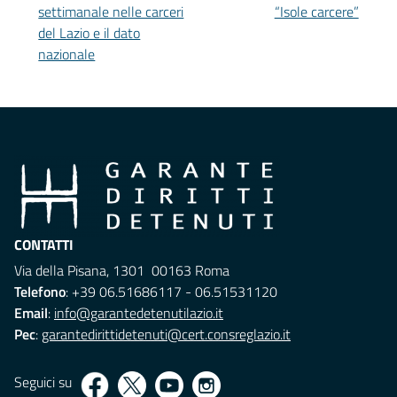
settimanale nelle carceri
“Isole carcere”
del Lazio e il dato
nazionale
CONTATTI
Via della Pisana, 1301 00163 Roma
Telefono
: +39 06.51686117 - 06.51531120
Email
:
info@garantedetenutilazio.it
Pec
:
garantedirittidetenuti@cert.consreglazio.it
Seguici su