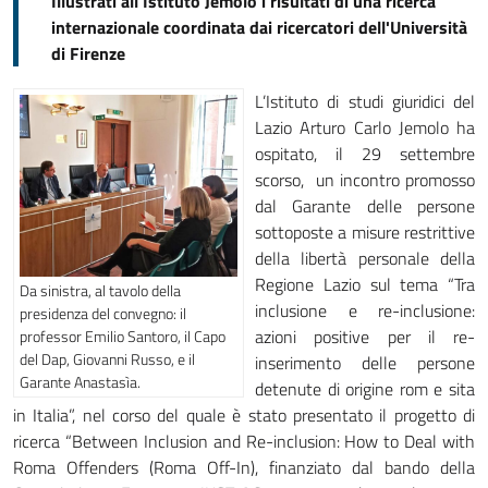
Illustrati all'Istituto Jemolo i risultati di una ricerca
internazionale coordinata dai ricercatori dell'Università
di Firenze
L’Istituto di studi giuridici del
Lazio Arturo Carlo Jemolo ha
ospitato, il 29 settembre
scorso, un incontro promosso
dal Garante delle persone
sottoposte a misure restrittive
della libertà personale della
Regione Lazio sul tema “Tra
Da sinistra, al tavolo della
inclusione e re-inclusione:
presidenza del convegno: il
azioni positive per il re-
professor Emilio Santoro, il Capo
del Dap, Giovanni Russo, e il
inserimento delle persone
Garante Anastasìa.
detenute di origine rom e sita
in Italia”, nel corso del quale è stato presentato il progetto di
ricerca “Between Inclusion and Re-inclusion: How to Deal with
Roma Offenders (Roma Off-In), finanziato dal bando della