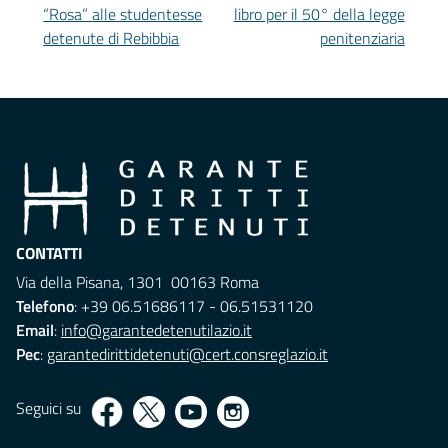
“Rosa” alle studentesse
libro per il 50° della legge
detenute di Rebibbia
penitenziaria
CONTATTI
Via della Pisana, 1301 00163 Roma
Telefono
: +39 06.51686117 - 06.51531120
Email
:
info@garantedetenutilazio.it
Pec
:
garantedirittidetenuti@cert.consreglazio.it
Seguici su