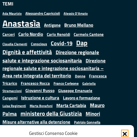
TEMI
Alessandro Capriccioli
Alessio D'Amato
Ada Maurizio
Anastasìa
Bruno Mellano
Antigone
Carlo Nordio
Carlo Renoldi
Carmelo Cantone
Carceri
Dap
Covid-19
Conscious
Claudia Clementi
Dignità e affettività
Direzione regionale
salute e integrazione sociosanitaria
Direzione
regionale salute e integrazione sociosanitaria –
Area rete integrata del territorio
Francesca
Donne
Francesco Rocca
Tricarico
Franco Corleone
Gabriella
Giovanni Russo
Giuseppe Emanuele
Stramaccioni
Istruzione e cultura
Lavoro e formazione
Cangemi
Mauro
Marta Cartabia
Luisa Regimenti
Marta Bonafoni
ministero della Giustizia
Palma
Minori
Misure alternative alla detenzione
Patrizio Gonnella
Salute
Prap
Rebibbia
Regione Lazio
Roberto Monteforte
Gestisci Consenso Cookie