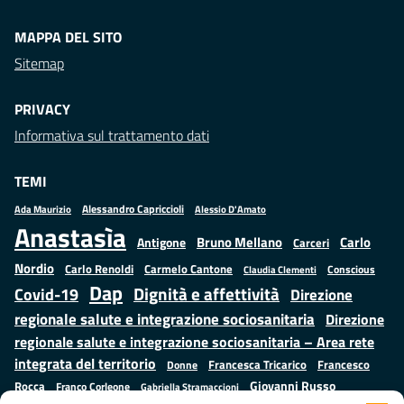
MAPPA DEL SITO
Sitemap
PRIVACY
Informativa sul trattamento dati
TEMI
Alessandro Capriccioli
Alessio D'Amato
Ada Maurizio
Anastasìa
Bruno Mellano
Carlo
Antigone
Carceri
Nordio
Carlo Renoldi
Carmelo Cantone
Conscious
Claudia Clementi
Dap
Dignità e affettività
Covid-19
Direzione
regionale salute e integrazione sociosanitaria
Direzione
regionale salute e integrazione sociosanitaria – Area rete
integrata del territorio
Francesco
Francesca Tricarico
Donne
Giovanni Russo
Rocca
Franco Corleone
Gabriella Stramaccioni