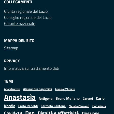
COLLEGAMENTI
Giunta regionale del Lazio
Consiglio regionale del Lazio
Garante nazionale
MAPPA DEL SITO
Sitemap
PRIVACY
Informativa sul trattamento dati
TEMI
Alessandro Capriccioli
Alessio D'Amato
Ada Maurizio
Anastasìa
Bruno Mellano
Carlo
Antigone
Carceri
Nordio
Carlo Renoldi
Carmelo Cantone
Conscious
Claudia Clementi
Dap
Dignità e affettività
Covid-19
Direzione