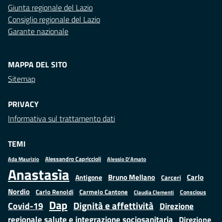
Giunta regionale del Lazio
Consiglio regionale del Lazio
Garante nazionale
MAPPA DEL SITO
Sitemap
PRIVACY
Informativa sul trattamento dati
TEMI
Alessandro Capriccioli
Alessio D'Amato
Ada Maurizio
Anastasìa
Bruno Mellano
Carlo
Antigone
Carceri
Nordio
Carlo Renoldi
Carmelo Cantone
Conscious
Claudia Clementi
Dap
Dignità e affettività
Covid-19
Direzione
regionale salute e integrazione sociosanitaria
Direzione