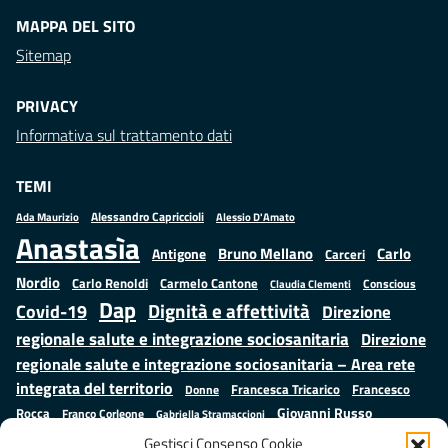
MAPPA DEL SITO
Sitemap
PRIVACY
Informativa sul trattamento dati
TEMI
Alessandro Capriccioli
Alessio D'Amato
Ada Maurizio
Anastasìa
Bruno Mellano
Carlo
Antigone
Carceri
Nordio
Carlo Renoldi
Carmelo Cantone
Conscious
Claudia Clementi
Dap
Dignità e affettività
Covid-19
Direzione
regionale salute e integrazione sociosanitaria
Direzione
regionale salute e integrazione sociosanitaria – Area rete
integrata del territorio
Francesco
Francesca Tricarico
Donne
Giovanni Russo
Rocca
Franco Corleone
Gabriella Stramaccioni
Istruzione e cultura
Lavoro e
Giuseppe Emanuele Cangemi
Gestisci Consenso Cookie