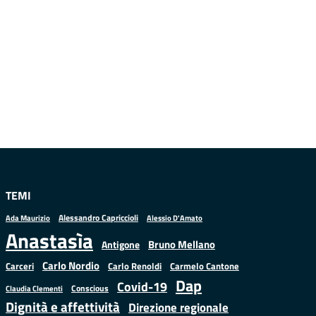
TEMI
Alessandro Capriccioli
Alessio D'Amato
Ada Maurizio
Anastasìa
Bruno Mellano
Antigone
Carlo Nordio
Carlo Renoldi
Carmelo Cantone
Carceri
Dap
Covid-19
Conscious
Claudia Clementi
Dignità e affettività
Direzione regionale