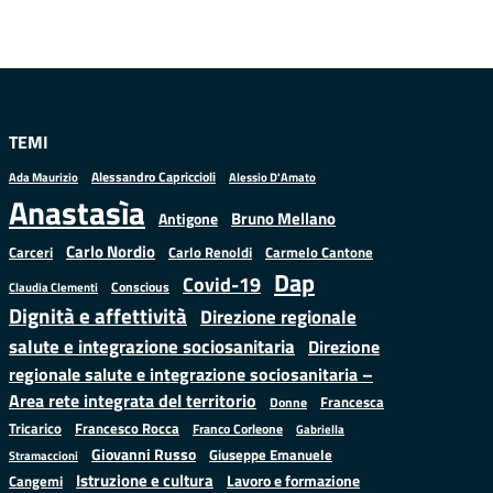
TEMI
Alessandro Capriccioli
Alessio D'Amato
Ada Maurizio
Anastasìa
Bruno Mellano
Antigone
Carlo Nordio
Carlo Renoldi
Carmelo Cantone
Carceri
Dap
Covid-19
Conscious
Claudia Clementi
Dignità e affettività
Direzione regionale
salute e integrazione sociosanitaria
Direzione
regionale salute e integrazione sociosanitaria –
Area rete integrata del territorio
Francesca
Donne
Francesco Rocca
Tricarico
Franco Corleone
Gabriella
Giovanni Russo
Giuseppe Emanuele
Stramaccioni
Istruzione e cultura
Lavoro e formazione
Cangemi