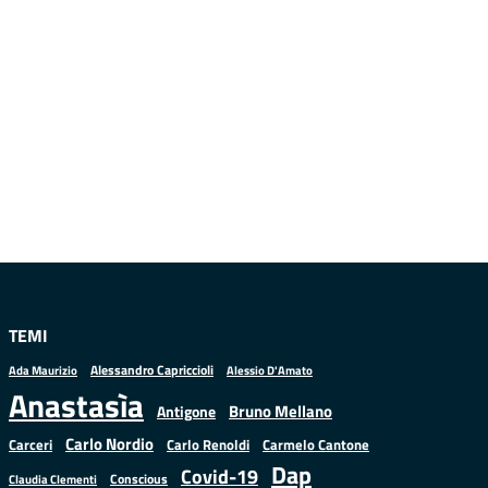
TEMI
Alessandro Capriccioli
Alessio D'Amato
Ada Maurizio
Anastasìa
Bruno Mellano
Antigone
Carlo Nordio
Carlo Renoldi
Carmelo Cantone
Carceri
Dap
Covid-19
Conscious
Claudia Clementi