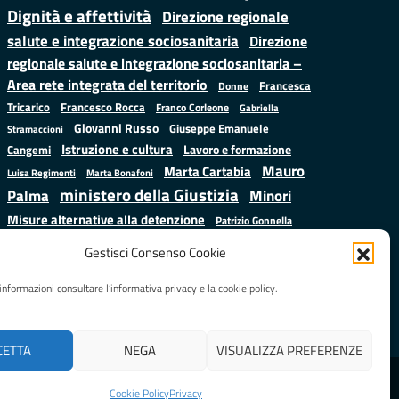
Dignità e affettività
Direzione regionale
salute e integrazione sociosanitaria
Direzione
regionale salute e integrazione sociosanitaria –
Area rete integrata del territorio
Francesca
Donne
Francesco Rocca
Tricarico
Franco Corleone
Gabriella
Giovanni Russo
Giuseppe Emanuele
Stramaccioni
Istruzione e cultura
Lavoro e formazione
Cangemi
Mauro
Marta Cartabia
Luisa Regimenti
Marta Bonafoni
ministero della Giustizia
Palma
Minori
Misure alternative alla detenzione
Patrizio Gonnella
Salute
Prap
Rebibbia
Regione Lazio
Roberto Monteforte
Gestisci Consenso Cookie
Samuele Ciambriello
Sergio
Sarah Grieco
Situazione in numeri
informazioni consultare l’informativa privacy e la cookie policy.
Mattarella
Stefano
Valentina Calderone
Anastasìa
CETTA
NEGA
VISUALIZZA PREFERENZE
Realizzato da
LAZIOcrea
Cookie Policy
Privacy