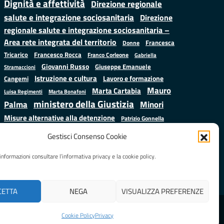
Dignità e affettività
Direzione regionale
salute e integrazione sociosanitaria
Direzione
regionale salute e integrazione sociosanitaria –
Area rete integrata del territorio
Francesca
Donne
Francesco Rocca
Tricarico
Franco Corleone
Gabriella
Giovanni Russo
Giuseppe Emanuele
Stramaccioni
Istruzione e cultura
Lavoro e formazione
Cangemi
Mauro
Marta Cartabia
Luisa Regimenti
Marta Bonafoni
ministero della Giustizia
Palma
Minori
Misure alternative alla detenzione
Patrizio Gonnella
Salute
Prap
Rebibbia
Regione Lazio
Roberto Monteforte
Gestisci Consenso Cookie
Samuele Ciambriello
Sergio
Sarah Grieco
Situazione in numeri
informazioni consultare l’informativa privacy e la cookie policy.
Mattarella
Stefano
Valentina Calderone
Anastasìa
CETTA
NEGA
VISUALIZZA PREFERENZE
Realizzato da
LAZIOcrea
Cookie Policy
Privacy