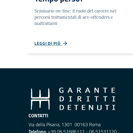
Seminario on-line: il ruolo del carcere nei
percorsi trattamentali di sex-offenders e
maltrattanti
LEGGI DI PIÙ
CONTATTI
Via della Pisana, 1301 00163 Roma
Telefono
: +39 06.51686117 - 06.51531120