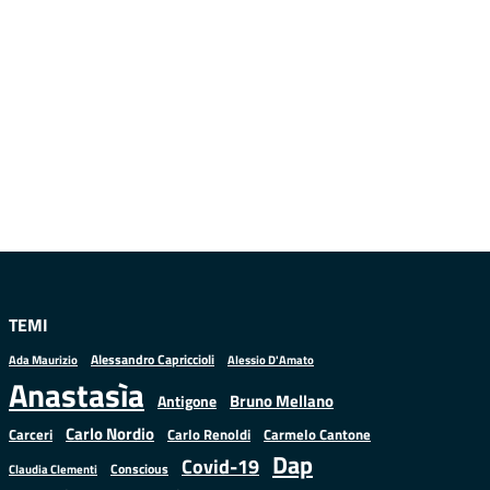
TEMI
Alessandro Capriccioli
Alessio D'Amato
Ada Maurizio
Anastasìa
Bruno Mellano
Antigone
Carlo Nordio
Carlo Renoldi
Carmelo Cantone
Carceri
Dap
Covid-19
Conscious
Claudia Clementi