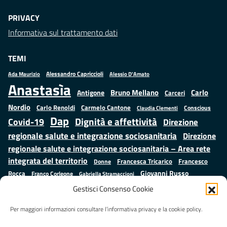
PRIVACY
Informativa sul trattamento dati
TEMI
Alessandro Capriccioli
Alessio D'Amato
Ada Maurizio
Anastasìa
Bruno Mellano
Carlo
Antigone
Carceri
Nordio
Carlo Renoldi
Carmelo Cantone
Conscious
Claudia Clementi
Dap
Dignità e affettività
Covid-19
Direzione
regionale salute e integrazione sociosanitaria
Direzione
regionale salute e integrazione sociosanitaria – Area rete
integrata del territorio
Francesco
Francesca Tricarico
Donne
Giovanni Russo
Rocca
Franco Corleone
Gabriella Stramaccioni
Istruzione e cultura
Lavoro e
Giuseppe Emanuele Cangemi
Gestisci Consenso Cookie
Mauro
Marta Cartabia
formazione
Luisa Regimenti
Marta Bonafoni
ministero della Giustizia
Per maggiori informazioni consultare l’informativa privacy e la cookie policy.
Palma
Minori
Misure
alternative alla detenzione
Prap
Patrizio Gonnella
Rebibbia