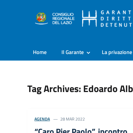
Home
Il Garante
La privazione 
Tag Archives: Edoardo Alb
AGENDA
28 MAR 2022
“Caro Pier Paolo”, incontro