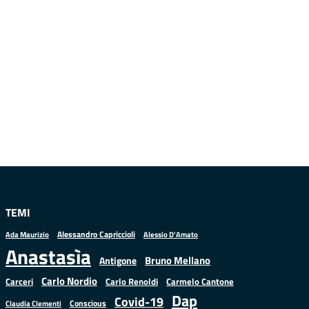
TEMI
Alessandro Capriccioli
Alessio D'Amato
Ada Maurizio
Anastasìa
Bruno Mellano
Antigone
Carlo Nordio
Carlo Renoldi
Carmelo Cantone
Carceri
Dap
Covid-19
Conscious
Claudia Clementi