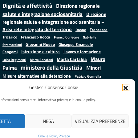
Dignità e affettività
Direzione regionale
salute e integrazione sociosanitaria
Direzione
regionale salute e integrazione sociosanitaria –
Area rete integrata del territorio
Francesca
Donne
Francesco Rocca
Tricarico
Franco Corleone
Gabriella
Giovanni Russo
Giuseppe Emanuele
Stramaccioni
Istruzione e cultura
Lavoro e formazione
Cangemi
Mauro
Marta Cartabia
Luisa Regimenti
Marta Bonafoni
ministero della Giustizia
Palma
Minori
Misure alternative alla detenzione
Patrizio Gonnella
Salute
Prap
Rebibbia
Regione Lazio
Roberto Monteforte
Gestisci Consenso Cookie
Samuele Ciambriello
Sergio
Sarah Grieco
Situazione in numeri
informazioni consultare l’informativa privacy e la cookie policy.
Mattarella
Stefano
Valentina Calderone
Anastasìa
CETTA
NEGA
VISUALIZZA PREFERENZE
Realizzato da
LAZIOcrea
Cookie Policy
Privacy