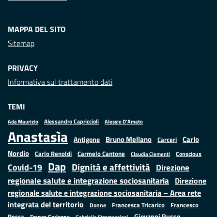
MAPPA DEL SITO
Sitemap
PRIVACY
Informativa sul trattamento dati
TEMI
Alessandro Capriccioli
Alessio D'Amato
Ada Maurizio
Anastasìa
Bruno Mellano
Carlo
Antigone
Carceri
Nordio
Carlo Renoldi
Carmelo Cantone
Conscious
Claudia Clementi
Dap
Dignità e affettività
Covid-19
Direzione
regionale salute e integrazione sociosanitaria
Direzione
regionale salute e integrazione sociosanitaria – Area rete
integrata del territorio
Francesco
Francesca Tricarico
Donne
Giovanni Russo
Rocca
Franco Corleone
Gabriella Stramaccioni