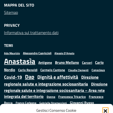
MAPPA DEL SITO
Sitemap
PRIVACY
Informativa sul trattamento dati
TEMI
Alessandro Capriccioli
Alessio D'Amato
Ada Maurizio
Anastasìa
Bruno Mellano
Carlo
Antigone
Carceri
Nordio
Carlo Renoldi
Carmelo Cantone
Conscious
Claudia Clementi
Dap
Dignità e affettività
Covid-19
Direzione
regionale salute e integrazione sociosanitaria
Direzione
regionale salute e integrazione sociosanitaria – Area rete
integrata del territorio
Francesco
Francesca Tricarico
Donne
Giovanni Russo
Rocca
Franco Corleone
Gabriella Stramaccioni
Istruzione e cultura
Lavoro e
Giuseppe Emanuele Cangemi
Gestisci Consenso Cookie