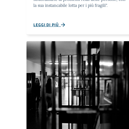
la sua instancabile lotta per i più fragili”.
LEGGI DI PIÙ