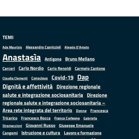
TEMI
Alessandro Capriccioli
Alessio D'Amato
Ada Maurizio
Anastasìa
Bruno Mellano
Antigone
Carlo Nordio
Carlo Renoldi
Carmelo Cantone
Carceri
Dap
Covid-19
Conscious
Claudia Clementi
Dignità e affettività
Direzione regionale
salute e integrazione sociosanitaria
Direzione
regionale salute e integrazione sociosanitaria –
Area rete integrata del territorio
Francesca
Donne
Francesco Rocca
Tricarico
Franco Corleone
Gabriella
Giovanni Russo
Giuseppe Emanuele
Stramaccioni
Istruzione e cultura
Lavoro e formazione
Cangemi