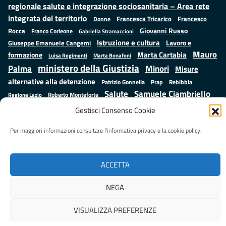
regionale salute e integrazione sociosanitaria – Area rete
integrata del territorio
Francesco
Francesca Tricarico
Donne
Giovanni Russo
Rocca
Franco Corleone
Gabriella Stramaccioni
Istruzione e cultura
Lavoro e
Giuseppe Emanuele Cangemi
Mauro
Marta Cartabia
formazione
Luisa Regimenti
Marta Bonafoni
ministero della Giustizia
Palma
Minori
Misure
alternative alla detenzione
Prap
Patrizio Gonnella
Rebibbia
Salute
Samuele Ciambriello
Regione Lazio
Roberto Monteforte
Situazione in numeri
Sergio Mattarella
Sarah Grieco
Gestisci Consenso Cookie
Valentina Calderone
Stefano Anastasìa
Per maggiori informazioni consultare l’informativa privacy e la cookie policy.
Realizzato da
LAZIOcrea
ACCETTA
NEGA
VISUALIZZA PREFERENZE