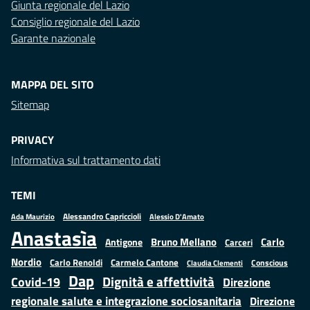
Giunta regionale del Lazio
Consiglio regionale del Lazio
Garante nazionale
MAPPA DEL SITO
Sitemap
PRIVACY
Informativa sul trattamento dati
TEMI
Alessandro Capriccioli
Alessio D'Amato
Ada Maurizio
Anastasìa
Bruno Mellano
Carlo
Antigone
Carceri
Nordio
Carlo Renoldi
Carmelo Cantone
Conscious
Claudia Clementi
Dap
Dignità e affettività
Covid-19
Direzione
regionale salute e integrazione sociosanitaria
Direzione