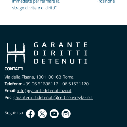
immediate per fermare la
Frosinone
strage di vite e di diritti”
CONTATTI
Via della Pisana, 1301 00163 Roma
Telefono
: +39 06.51686117 - 06.51531120
Email
:
info@garantedetenutilazio.it
Pec
:
garantedirittidetenuti@cert.consreglazio.it
Seguici su