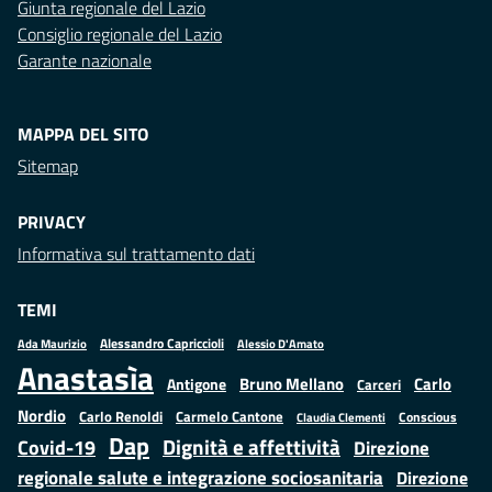
Giunta regionale del Lazio
Consiglio regionale del Lazio
Garante nazionale
MAPPA DEL SITO
Sitemap
PRIVACY
Informativa sul trattamento dati
TEMI
Alessandro Capriccioli
Alessio D'Amato
Ada Maurizio
Anastasìa
Bruno Mellano
Carlo
Antigone
Carceri
Nordio
Carlo Renoldi
Carmelo Cantone
Conscious
Claudia Clementi
Dap
Dignità e affettività
Covid-19
Direzione
regionale salute e integrazione sociosanitaria
Direzione