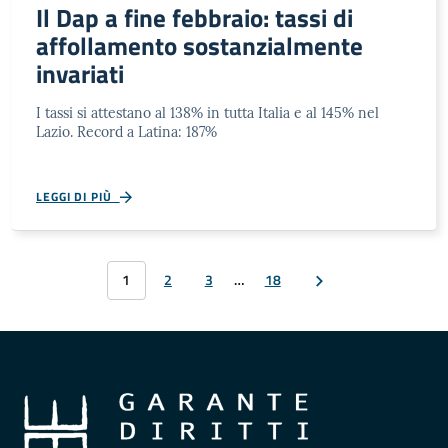
Il Dap a fine febbraio: tassi di
affollamento sostanzialmente
invariati
I tassi si attestano al 138% in tutta Italia e al 145% nel
Lazio. Record a Latina: 187%
LEGGI DI PIÙ
1
2
3
…
18