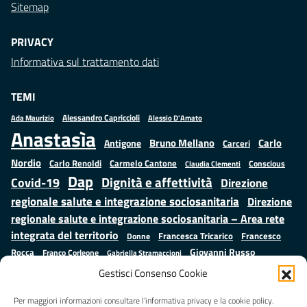
Sitemap
PRIVACY
Informativa sul trattamento dati
TEMI
Alessandro Capriccioli
Alessio D'Amato
Ada Maurizio
Anastasìa
Bruno Mellano
Carlo
Antigone
Carceri
Nordio
Carlo Renoldi
Carmelo Cantone
Conscious
Claudia Clementi
Dap
Dignità e affettività
Covid-19
Direzione
regionale salute e integrazione sociosanitaria
Direzione
regionale salute e integrazione sociosanitaria – Area rete
integrata del territorio
Francesco
Francesca Tricarico
Donne
Giovanni Russo
Rocca
Franco Corleone
Gabriella Stramaccioni
Istruzione e cultura
Lavoro e
Giuseppe Emanuele Cangemi
Gestisci Consenso Cookie
Mauro
Marta Cartabia
formazione
Luisa Regimenti
Marta Bonafoni
ministero della Giustizia
Per maggiori informazioni consultare l’informativa privacy e la cookie policy.
Palma
Minori
Misure