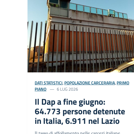
DATI STATISTICI
,
POPOLAZIONE CARCERARIA
,
PRIMO
PIANO
6 LUG 2026
Il Dap a fine giugno:
64.773 persone detenute
in Italia, 6.911 nel Lazio
Il tasso di affollamento nelle carceri italiane