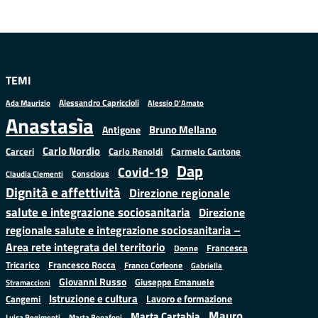
TEMI
Alessandro Capriccioli
Alessio D'Amato
Ada Maurizio
Anastasìa
Bruno Mellano
Antigone
Carlo Nordio
Carlo Renoldi
Carmelo Cantone
Carceri
Dap
Covid-19
Conscious
Claudia Clementi
Dignità e affettività
Direzione regionale
salute e integrazione sociosanitaria
Direzione
regionale salute e integrazione sociosanitaria –
Area rete integrata del territorio
Francesca
Donne
Francesco Rocca
Tricarico
Franco Corleone
Gabriella
Giovanni Russo
Giuseppe Emanuele
Stramaccioni
Istruzione e cultura
Lavoro e formazione
Cangemi
Mauro
Marta Cartabia
Luisa Regimenti
Marta Bonafoni