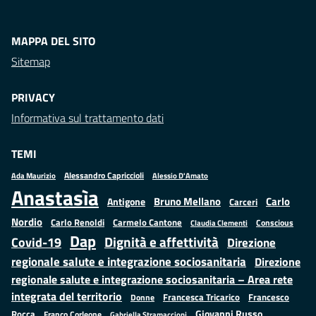
MAPPA DEL SITO
Sitemap
PRIVACY
Informativa sul trattamento dati
TEMI
Alessandro Capriccioli
Alessio D'Amato
Ada Maurizio
Anastasìa
Bruno Mellano
Carlo
Antigone
Carceri
Nordio
Carlo Renoldi
Carmelo Cantone
Conscious
Claudia Clementi
Dap
Dignità e affettività
Covid-19
Direzione
regionale salute e integrazione sociosanitaria
Direzione
regionale salute e integrazione sociosanitaria – Area rete
integrata del territorio
Francesco
Francesca Tricarico
Donne
Giovanni Russo
Rocca
Franco Corleone
Gabriella Stramaccioni