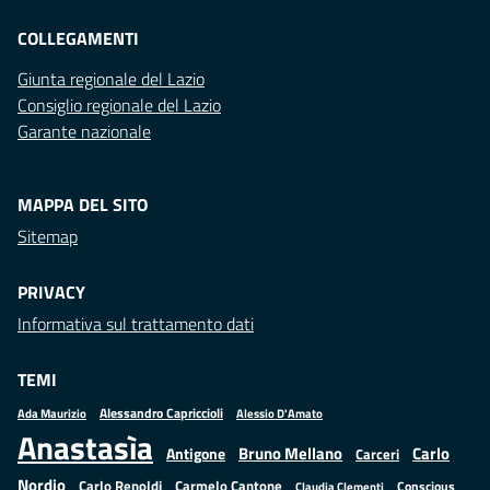
COLLEGAMENTI
Giunta regionale del Lazio
Consiglio regionale del Lazio
Garante nazionale
MAPPA DEL SITO
Sitemap
PRIVACY
Informativa sul trattamento dati
TEMI
Alessandro Capriccioli
Alessio D'Amato
Ada Maurizio
Anastasìa
Bruno Mellano
Carlo
Antigone
Carceri
Nordio
Carlo Renoldi
Carmelo Cantone
Conscious
Claudia Clementi