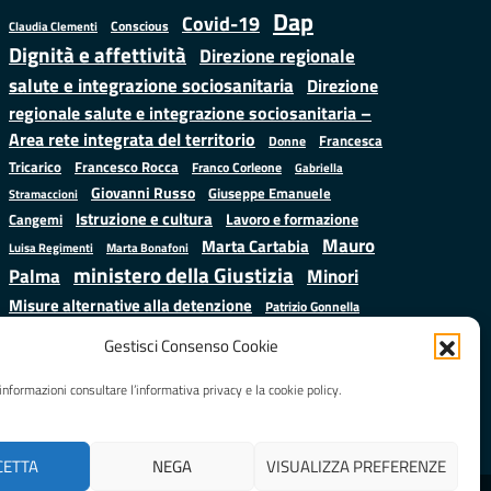
Dap
Covid-19
Conscious
Claudia Clementi
Dignità e affettività
Direzione regionale
salute e integrazione sociosanitaria
Direzione
regionale salute e integrazione sociosanitaria –
Area rete integrata del territorio
Francesca
Donne
Francesco Rocca
Tricarico
Franco Corleone
Gabriella
Giovanni Russo
Giuseppe Emanuele
Stramaccioni
Istruzione e cultura
Lavoro e formazione
Cangemi
Mauro
Marta Cartabia
Luisa Regimenti
Marta Bonafoni
ministero della Giustizia
Palma
Minori
Misure alternative alla detenzione
Patrizio Gonnella
Salute
Prap
Rebibbia
Regione Lazio
Roberto Monteforte
Gestisci Consenso Cookie
Samuele Ciambriello
Sergio
Sarah Grieco
Situazione in numeri
informazioni consultare l’informativa privacy e la cookie policy.
Mattarella
Stefano
Valentina Calderone
Anastasìa
CETTA
NEGA
VISUALIZZA PREFERENZE