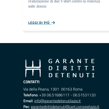
realizzazione di due t-shirt contro la violenza
sulle donne
LEGGI DI PIÙ
CONTATTI
Via della Pisana, 1301 00163 Roma
Telefono
: +39 06.51686117 - 06.51531120
Email
:
info@garantedetenutilazio.it
Pec
:
garantedirittidetenuti@cert.consreglazio.it