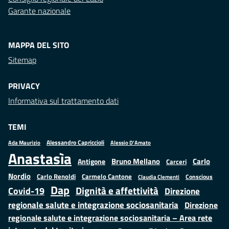
Garante nazionale
MAPPA DEL SITO
Sitemap
PRIVACY
Informativa sul trattamento dati
TEMI
Alessandro Capriccioli
Alessio D'Amato
Ada Maurizio
Anastasìa
Bruno Mellano
Carlo
Antigone
Carceri
Nordio
Carlo Renoldi
Carmelo Cantone
Conscious
Claudia Clementi
Dap
Dignità e affettività
Covid-19
Direzione
regionale salute e integrazione sociosanitaria
Direzione
regionale salute e integrazione sociosanitaria – Area rete