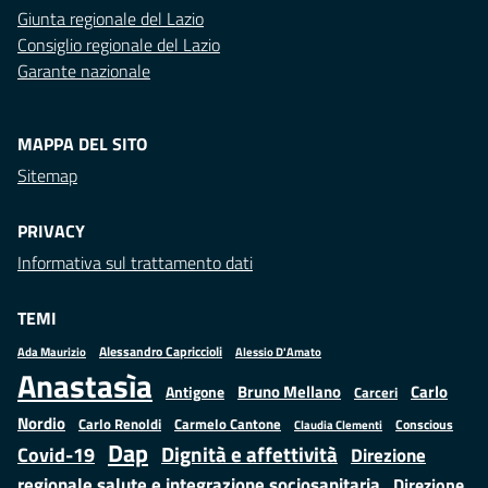
Giunta regionale del Lazio
Consiglio regionale del Lazio
Garante nazionale
MAPPA DEL SITO
Sitemap
PRIVACY
Informativa sul trattamento dati
TEMI
Alessandro Capriccioli
Alessio D'Amato
Ada Maurizio
Anastasìa
Bruno Mellano
Carlo
Antigone
Carceri
Nordio
Carlo Renoldi
Carmelo Cantone
Conscious
Claudia Clementi
Dap
Dignità e affettività
Covid-19
Direzione
regionale salute e integrazione sociosanitaria
Direzione