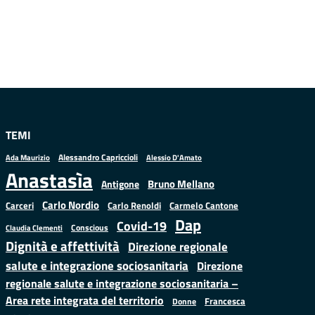
TEMI
Alessandro Capriccioli
Alessio D'Amato
Ada Maurizio
Anastasìa
Bruno Mellano
Antigone
Carlo Nordio
Carlo Renoldi
Carmelo Cantone
Carceri
Dap
Covid-19
Conscious
Claudia Clementi
Dignità e affettività
Direzione regionale
salute e integrazione sociosanitaria
Direzione
regionale salute e integrazione sociosanitaria –
Area rete integrata del territorio
Francesca
Donne