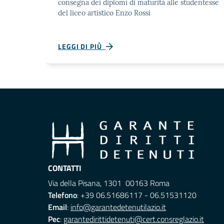
consegna dei diplomi di maturità alle studentesse
del liceo artistico Enzo Rossi
LEGGI DI PIÙ
CONTATTI
Via della Pisana, 1301 00163 Roma
Telefono
: +39 06.51686117 - 06.51531120
Email
:
info@garantedetenutilazio.it
Pec
:
garantedirittidetenuti@cert.consreglazio.it