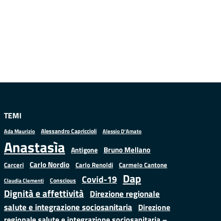
TEMI
Alessandro Capriccioli
Alessio D'Amato
Ada Maurizio
Anastasìa
Bruno Mellano
Antigone
Carlo Nordio
Carlo Renoldi
Carmelo Cantone
Carceri
Dap
Covid-19
Conscious
Claudia Clementi
Dignità e affettività
Direzione regionale
salute e integrazione sociosanitaria
Direzione
regionale salute e integrazione sociosanitaria –