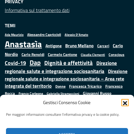
PRIVACY
Informativa sul trattamento dati
TEMI
Alessandro Capriccioli
Alessio D'Amato
Ada Maurizio
Anastasìa
Bruno Mellano
Carlo
Antigone
Carceri
Nordio
Carlo Renoldi
Carmelo Cantone
Conscious
Claudia Clementi
Dap
Dignità e affettività
Covid-19
Direzione
regionale salute e integrazione sociosanitaria
Direzione
regionale salute e integrazione sociosanitaria – Area rete
integrata del territorio
Francesco
Francesca Tricarico
Donne
Giovanni Russo
Rocca
Franco Corleone
Gabriella Stramaccioni
Istruzione e cultura
Lavoro e
Giuseppe Emanuele Cangemi
Gestisci Consenso Cookie
Mauro
Marta Cartabia
formazione
Luisa Regimenti
Marta Bonafoni
ministero della Giustizia
Per maggiori informazioni consultare l’informativa privacy e la cookie policy.
Palma
Minori
Misure
alternative alla detenzione
Prap
Patrizio Gonnella
Rebibbia
Salute
Samuele Ciambriello
Regione Lazio
Roberto Monteforte