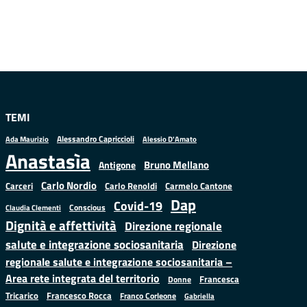
TEMI
Alessandro Capriccioli
Alessio D'Amato
Ada Maurizio
Anastasìa
Bruno Mellano
Antigone
Carlo Nordio
Carlo Renoldi
Carmelo Cantone
Carceri
Dap
Covid-19
Conscious
Claudia Clementi
Dignità e affettività
Direzione regionale
salute e integrazione sociosanitaria
Direzione
regionale salute e integrazione sociosanitaria –
Area rete integrata del territorio
Francesca
Donne
Francesco Rocca
Tricarico
Franco Corleone
Gabriella