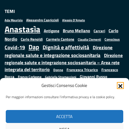
TEMI
Alessandro Capriccioli
Alessio D'Amato
Ada Maurizio
Anastasìa
Bruno Mellano
Carlo
Antigone
Carceri
Nordio
Carlo Renoldi
Carmelo Cantone
Conscious
Claudia Clementi
Dap
Dignità e affettività
Covid-19
Direzione
regionale salute e integrazione sociosanitaria
Direzione
regionale salute e integrazione sociosanitaria – Area rete
integrata del territorio
Francesco
Francesca Tricarico
Donne
Giovanni Russo
Rocca
Franco Corleone
Gabriella Stramaccioni
Istruzione e cultura
Lavoro e
Giuseppe Emanuele Cangemi
Gestisci Consenso Cookie
Mauro
Marta Cartabia
formazione
Luisa Regimenti
Marta Bonafoni
ministero della Giustizia
Per maggiori informazioni consultare l’informativa privacy e la cookie policy.
Palma
Minori
Misure
alternative alla detenzione
Prap
Patrizio Gonnella
Rebibbia
Salute
Samuele Ciambriello
Regione Lazio
Roberto Monteforte
ACCETTA
Situazione in numeri
Sergio Mattarella
Sarah Grieco
Valentina Calderone