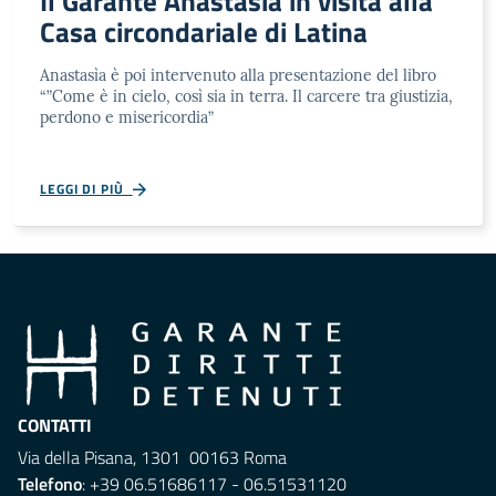
Il Garante Anastasìa in visita alla
Casa circondariale di Latina
Anastasìa è poi intervenuto alla presentazione del libro
“”Come è in cielo, così sia in terra. Il carcere tra giustizia,
perdono e misericordia”
LEGGI DI PIÙ
CONTATTI
Via della Pisana, 1301 00163 Roma
Telefono
: +39 06.51686117 - 06.51531120