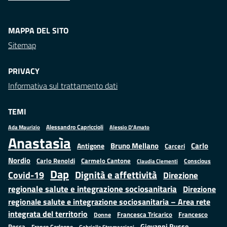
MAPPA DEL SITO
Sitemap
PRIVACY
Informativa sul trattamento dati
TEMI
Alessandro Capriccioli
Alessio D'Amato
Ada Maurizio
Anastasìa
Bruno Mellano
Carlo
Antigone
Carceri
Nordio
Carlo Renoldi
Carmelo Cantone
Conscious
Claudia Clementi
Dap
Dignità e affettività
Covid-19
Direzione
regionale salute e integrazione sociosanitaria
Direzione
regionale salute e integrazione sociosanitaria – Area rete
integrata del territorio
Francesco
Francesca Tricarico
Donne
Giovanni Russo
Rocca
Franco Corleone
Gabriella Stramaccioni