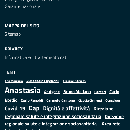
Garante nazionale
MAPPA DEL SITO
Sitemap
PRIVACY
Informativa sul trattamento dati
TEMI
Alessandro Capriccioli
Alessio D'Amato
Ada Maurizio
Anastasìa
Bruno Mellano
Carlo
Antigone
Carceri
Nordio
Carlo Renoldi
Carmelo Cantone
Conscious
Claudia Clementi
Dap
Dignità e affettività
Covid-19
Direzione
regionale salute e integrazione sociosanitaria
Direzione
regionale salute e integrazione sociosanitaria – Area rete