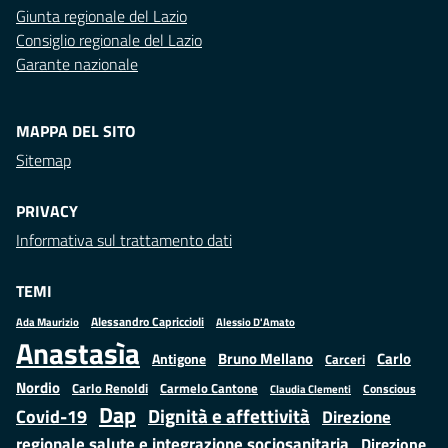
Giunta regionale del Lazio
Consiglio regionale del Lazio
Garante nazionale
MAPPA DEL SITO
Sitemap
PRIVACY
Informativa sul trattamento dati
TEMI
Alessandro Capriccioli
Alessio D'Amato
Ada Maurizio
Anastasìa
Bruno Mellano
Carlo
Antigone
Carceri
Nordio
Carlo Renoldi
Carmelo Cantone
Conscious
Claudia Clementi
Dap
Dignità e affettività
Covid-19
Direzione
regionale salute e integrazione sociosanitaria
Direzione