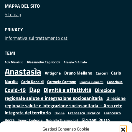
MAPPA DEL SITO
Sitemap
PRIVACY
Informativa sul trattamento dati
TEMI
Alessandro Capriccioli
Alessio D'Amato
Ada Maurizio
Anastasìa
Bruno Mellano
Carlo
Antigone
Carceri
Nordio
Carlo Renoldi
Carmelo Cantone
Conscious
Claudia Clementi
Dap
Dignità e affettività
Covid-19
Direzione
regionale salute e integrazione sociosanitaria
Direzione
regionale salute e integrazione sociosanitaria – Area rete
integrata del territorio
Francesco
Francesca Tricarico
Donne
Giovanni Russo
Rocca
Franco Corleone
Gabriella Stramaccioni
Istruzione e cultura
Lavoro e
Giuseppe Emanuele Cangemi
Gestisci Consenso Cookie