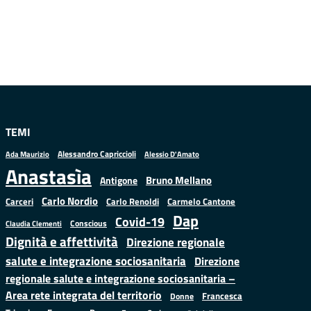
TEMI
Alessandro Capriccioli
Alessio D'Amato
Ada Maurizio
Anastasìa
Bruno Mellano
Antigone
Carlo Nordio
Carlo Renoldi
Carmelo Cantone
Carceri
Dap
Covid-19
Conscious
Claudia Clementi
Dignità e affettività
Direzione regionale
salute e integrazione sociosanitaria
Direzione
regionale salute e integrazione sociosanitaria –
Area rete integrata del territorio
Francesca
Donne